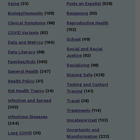
Aging
(33)
Posts en Español
(528)
Biology/Immunity
(109)
Reopening
(50)
Clinical Symptoms
(88)
Reproductive Health
(152)
COVID Variants
(82)
School
(49)
Data and Metrics
(164)
Social and Racial
Data Literacy
(88)
Justice
(92)
Families/Kids
(360)
Socializing
(98)
General Health
(247)
Staying Safe
(428)
Health Policy
(41)
Testing and Contact
Hot Health Topics
(24)
Tracing
(141)
Infection and Spread
Travel
(36)
(303)
Treatments
(114)
Infectious Diseases
Uncategorized
(133)
(244)
Uncertainty and
Long COVID
(35)
Misinformation
(222)