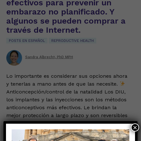
efectivos para prevenir un
embarazo no planificado. Y
algunos se pueden comprar a
través de Internet.
POSTS EN ESPAÑOL
REPRODUCTIVE HEALTH
Sandra Albrecht, PhD MPH
Lo importante es considerar sus opciones ahora
y tenerlas a mano antes de que las necesite.
Anticoncepción/control de la natalidad Los DIU,
los implantes y las inyecciones son los métodos
anticonceptivos más efectivos. Le brindan la
mejor protección a largo plazo y son reversibles
cuando ya no los necesita. Deberá visitar una
×
clínica en persona
Read more…