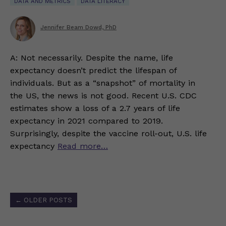
DATA AND METRICS
DATA LITERACY
Jennifer Beam Dowd, PhD
A: Not necessarily. Despite the name, life
expectancy doesn’t predict the lifespan of
individuals. But as a “snapshot” of mortality in
the US, the news is not good. Recent U.S. CDC
estimates show a loss of a 2.7 years of life
expectancy in 2021 compared to 2019.
Surprisingly, despite the vaccine roll-out, U.S. life
expectancy
Read more…
Posts
←
OLDER POSTS
navigation