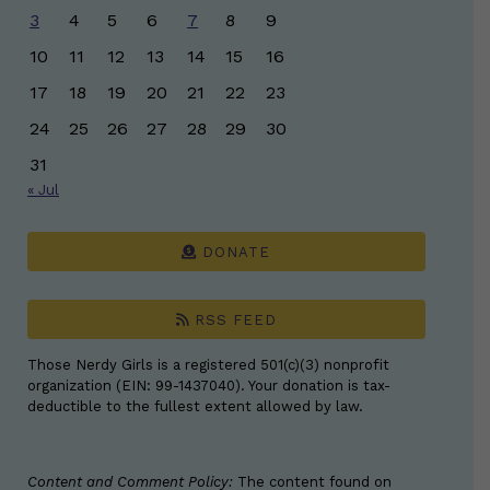
3
4
5
6
7
8
9
10
11
12
13
14
15
16
17
18
19
20
21
22
23
24
25
26
27
28
29
30
31
« Jul
DONATE
RSS FEED
Those Nerdy Girls is a registered 501(c)(3) nonprofit
organization (EIN: 99-1437040). Your donation is tax-
deductible to the fullest extent allowed by law.
Content and Comment Policy:
The content found on