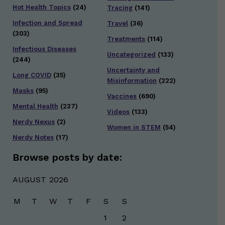
Hot Health Topics
(24)
Tracing
(141)
Infection and Spread
Travel
(36)
(303)
Treatments
(114)
Infectious Diseases
Uncategorized
(133)
(244)
Uncertainty and
Long COVID
(35)
Misinformation
(222)
Masks
(95)
Vaccines
(690)
Mental Health
(237)
Videos
(133)
Nerdy Nexus
(2)
Women in STEM
(54)
Nerdy Notes
(17)
Browse posts by date:
AUGUST 2026
M
T
W
T
F
S
S
1
2