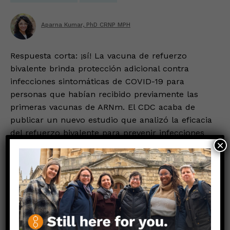
Aparna Kumar, PhD CRNP MPH
Respuesta corta: ¡sí! La vacuna de refuerzo
bivalente brinda protección adicional contra
infecciones sintomáticas de COVID-19 para
personas que habían recibido previamente las
primeras vacunas de ARNm. El CDC acaba de
publicar un nuevo estudio que analizó la eficacia
del refuerzo bivalente para prevenir infecciones
×
sintomáticas de COVID-19 en comparación con la
vacuna monovalente, que
Read more…
MAY 10, 2023
¿Es el virus de COVID-19
resultado de una “fuga de