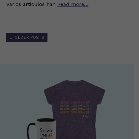
Varios artículos han
Read more…
Posts
←
OLDER POSTS
navigation