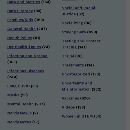
Data and Metrics
(164)
Social and Racial
Data Literacy
(88)
Justice
(92)
Families/Kids
(360)
Socializing
(98)
General Health
(247)
Staying Safe
(428)
Health Policy
(41)
Testing and Contact
Hot Health Topics
(24)
Tracing
(141)
Infection and Spread
Travel
(36)
(303)
Treatments
(114)
Infectious Diseases
Uncategorized
(133)
(244)
Uncertainty and
Long COVID
(35)
Misinformation
(222)
Masks
(95)
Vaccines
(690)
Mental Health
(237)
Videos
(133)
Nerdy Nexus
(2)
Women in STEM
(54)
Nerdy Notes
(17)