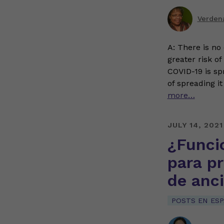
Verden
A: There is no
greater risk o
COVID-19 is spr
of spreading i
more…
JULY 14, 2021
¿Funci
para pr
de anc
POSTS EN ES