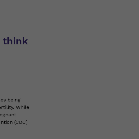
m
 think
nes being
tility. While
regnant
ention (CDC)