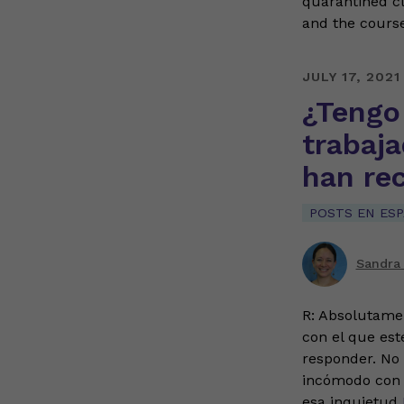
quarantined cl
and the cours
JULY 17, 2021
¿Tengo 
trabaj
han re
POSTS EN ES
Sandra
R: Absolutame
con el que est
responder. No 
incómodo con 
esa inquietud