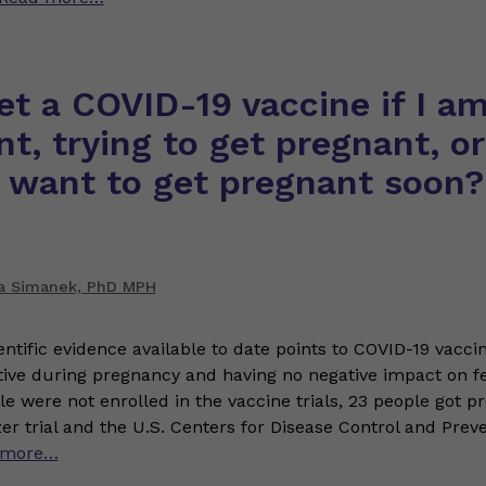
et a COVID-19 vaccine if I a
t, trying to get pregnant, or
t want to get pregnant soon?
 Simanek, PhD MPH
entific evidence available to date points to COVID-19 vacci
tive during pregnancy and having no negative impact on fer
e were not enrolled in the vaccine trials, 23 people got p
zer trial and the U.S. Centers for Disease Control and Prev
 more…