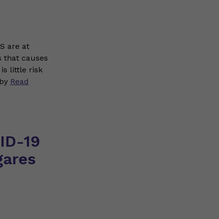
S are at
s that causes
 little risk
 by
Read
ID-19
gares