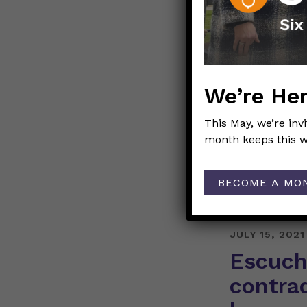
We’re Her
R. Este breve 
This May, we’re inv
Health Service
month keeps this w
en EE.UU. ofr
una respuesta 
original de Fa
BECOME A MO
JULY 15, 2021
Escuch
contrad