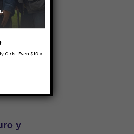
p
ment of
y Girls. Even $10 a
 Wisconsin)
ofrecemos
ublicación
uro y