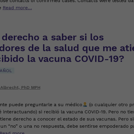
ose contacts of confirmed cases. Contacts were tested dai
e
Read more…
derecho a saber si los
adores de la salud que me at
cibido la vacuna COVID-19?
PAÑOL
 Albrecht, PhD MPH
nte puede preguntarle a su médico
(o cualquier otro pr
é interactuando) si recibió la vacuna COVID-19. Pero no ti
tiene derecho a conocer el estado de sus vacunas. Pero si 
un “no” o una no respuesta, debe sentirse empoderado pa
Read more…