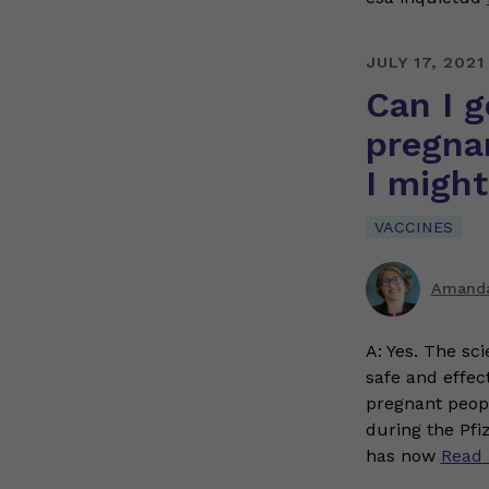
JULY 17, 2021
Can I g
pregnan
I migh
VACCINES
Amanda
A: Yes. The sci
safe and effec
pregnant peopl
during the Pfi
has now
Read