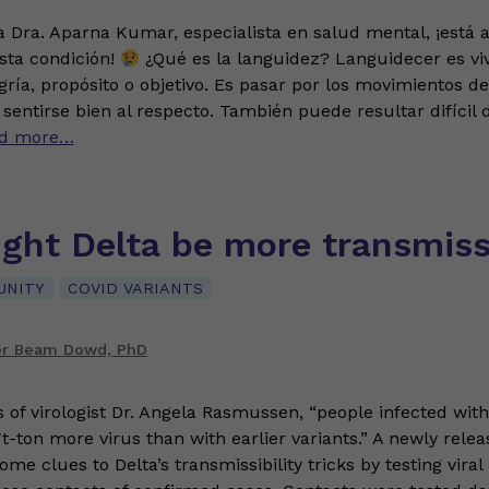
 Dra. Aparna Kumar, especialista en salud mental, ¡está 
sta condición!
¿Qué es la languidez? Languidecer es viv
gría, propósito o objetivo. Es pasar por los movimientos de
 sentirse bien al respecto. También puede resultar difícil 
d more…
ght Delta be more transmiss
UNITY
COVID VARIANTS
er Beam Dowd, PhD
s of virologist Dr. Angela Rasmussen, “people infected with
t-ton more virus than with earlier variants.” A newly rele
me clues to Delta’s transmissibility tricks by testing viral 