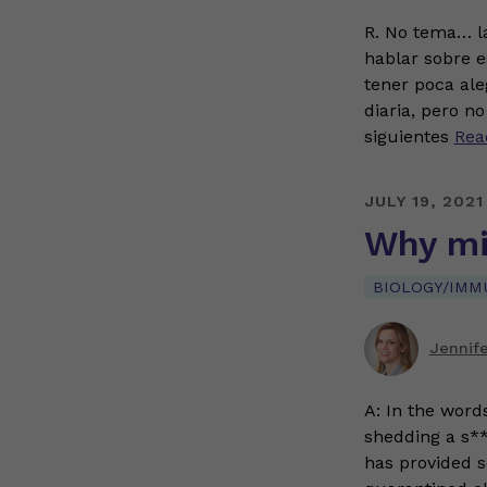
R. No tema… la
hablar sobre e
tener poca ale
diaria, pero no
siguientes
Rea
JULY 19, 2021
Why mi
BIOLOGY/IMM
Jennif
A: In the word
shedding a s**
has provided so