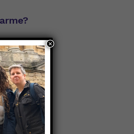
narme?
×