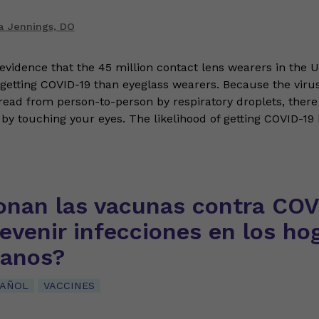
a Jennings, DO
 evidence that the 45 million contact lens wearers in the U
f getting COVID-19 than eyeglass wearers. Because the viru
ead from person-to-person by respiratory droplets, there is
t by touching your eyes. The likelihood of getting COVID-19
onan las vacunas contra COV
evenir infecciones en los ho
ianos?
PAÑOL
VACCINES