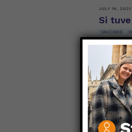
JULY 16, 2021
Si tuv
VACCINES
V
Sandra