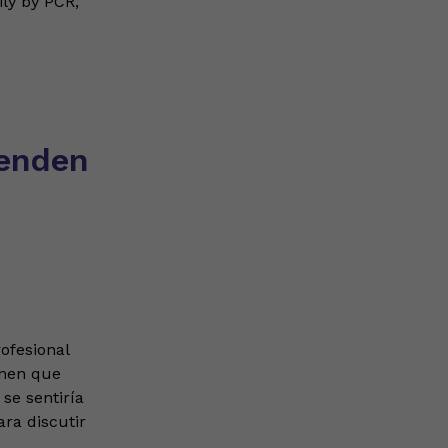
ly by PCR,
ienden
ofesional
enen que
se sentiría
ra discutir