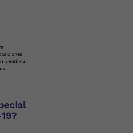
ra
posiciones
 científica.
una
pecial
-19?