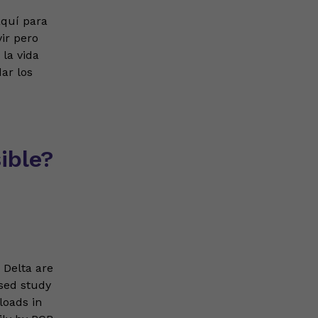
aquí para
ir pero
 la vida
dar los
ible?
 Delta are
ased study
loads in