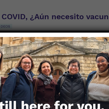
e COVID, ¿Aún necesito vacu
IDEOS
 Albrecht, PhD MPH