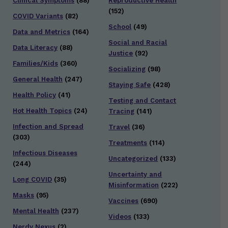
Clinical Symptoms
(88)
Reproductive Health
(152)
COVID Variants
(82)
School
(49)
Data and Metrics
(164)
Social and Racial
Data Literacy
(88)
Justice
(92)
Families/Kids
(360)
Socializing
(98)
General Health
(247)
Staying Safe
(428)
Health Policy
(41)
Testing and Contact
Hot Health Topics
(24)
Tracing
(141)
Infection and Spread
Travel
(36)
(303)
Treatments
(114)
Infectious Diseases
Uncategorized
(133)
(244)
Uncertainty and
Long COVID
(35)
Misinformation
(222)
Masks
(95)
Vaccines
(690)
Mental Health
(237)
Videos
(133)
Nerdy Nexus
(2)