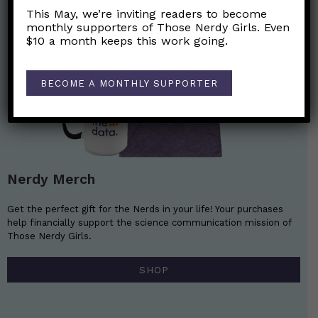
This May, we’re inviting readers to become
monthly supporters of Those Nerdy Girls. Even
$10 a month keeps this work going.
BECOME A MONTHLY SUPPORTER
Nerdy Merch
Get the perfect gift for the Nerds in your life! Your purchases
help financially support the science communication mission of
Those Nerdy Girls.
SHOP