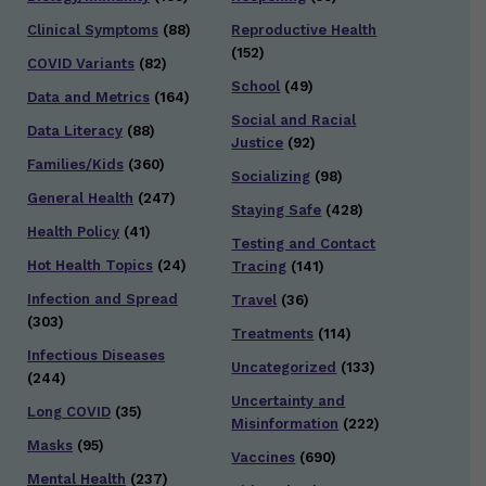
Clinical Symptoms
(88)
Reproductive Health
(152)
COVID Variants
(82)
School
(49)
Data and Metrics
(164)
Social and Racial
Data Literacy
(88)
Justice
(92)
Families/Kids
(360)
Socializing
(98)
General Health
(247)
Staying Safe
(428)
Health Policy
(41)
Testing and Contact
Hot Health Topics
(24)
Tracing
(141)
Infection and Spread
Travel
(36)
(303)
Treatments
(114)
Infectious Diseases
Uncategorized
(133)
(244)
Uncertainty and
Long COVID
(35)
Misinformation
(222)
Masks
(95)
Vaccines
(690)
Mental Health
(237)