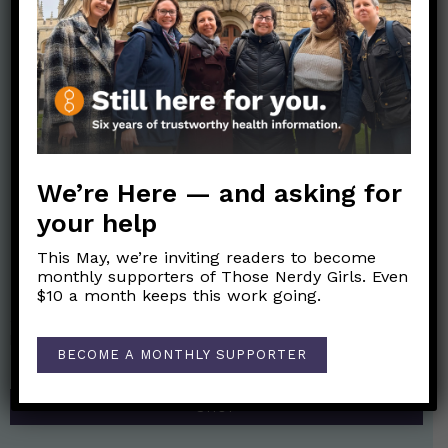
We’re Here — and asking for
your help
This May, we’re inviting readers to become
monthly supporters of Those Nerdy Girls. Even
Nerdy Merch
$10 a month keeps this work going.
Get the perfect gift for the Nerds in your life! Your purchases
help financially support the science communication mission of
BECOME A MONTHLY SUPPORTER
Those Nerdy Girls.
SHOP