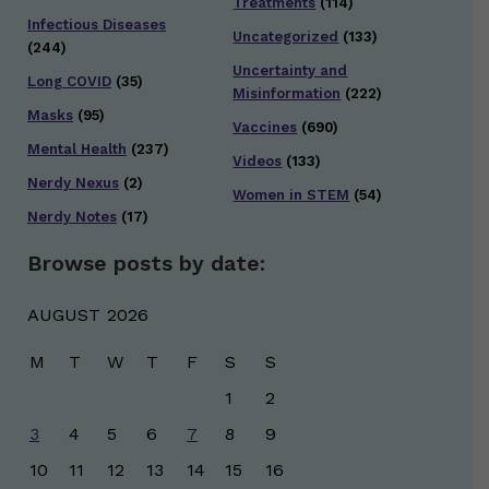
Treatments
(114)
Infectious Diseases
Uncategorized
(133)
(244)
Uncertainty and
Long COVID
(35)
Misinformation
(222)
Masks
(95)
Vaccines
(690)
Mental Health
(237)
Videos
(133)
Nerdy Nexus
(2)
Women in STEM
(54)
Nerdy Notes
(17)
Browse posts by date:
AUGUST 2026
M
T
W
T
F
S
S
1
2
3
4
5
6
7
8
9
10
11
12
13
14
15
16