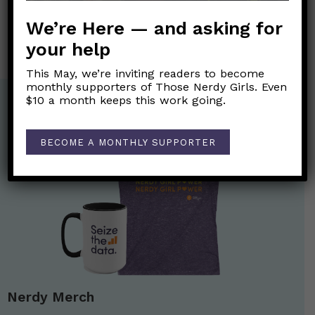
Omicron-updated booster shots are now available in the
US!
→
We’re Here — and asking for
your help
This May, we’re inviting readers to become
monthly supporters of Those Nerdy Girls. Even
$10 a month keeps this work going.
BECOME A MONTHLY SUPPORTER
Nerdy Merch