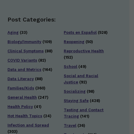
Post Categories:
Aging
(33)
Posts en Español
(528)
Biology/Immunity
(109)
Reopening
(50)
Clinical Symptoms
(88)
Reproductive Health
(152)
COVID Variants
(82)
School
(49)
Data and Metrics
(164)
Social and Racial
Data Literacy
(88)
Justice
(92)
Families/Kids
(360)
Socializing
(98)
General Health
(247)
Staying Safe
(428)
Health Policy
(41)
Testing and Contact
Hot Health Topics
(24)
Tracing
(141)
Infection and Spread
Travel
(36)
(303)