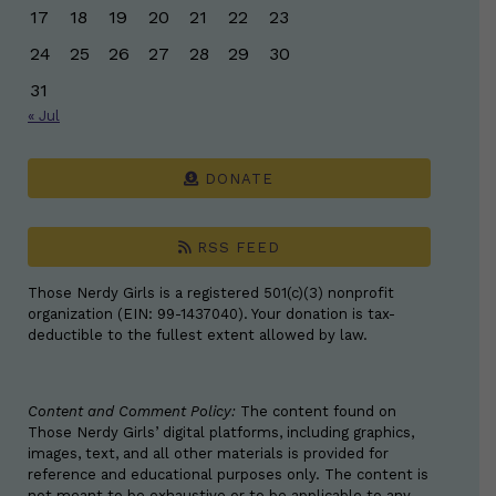
17
18
19
20
21
22
23
24
25
26
27
28
29
30
31
« Jul
DONATE
RSS FEED
Those Nerdy Girls is a registered 501(c)(3) nonprofit
organization (EIN: 99-1437040). Your donation is tax-
deductible to the fullest extent allowed by law.
Content and Comment Policy:
The content found on
Those Nerdy Girls’ digital platforms, including graphics,
images, text, and all other materials is provided for
reference and educational purposes only. The content is
not meant to be exhaustive or to be applicable to any