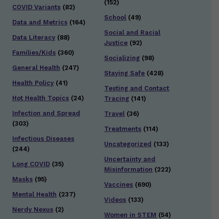
(152)
COVID Variants
(82)
School
(49)
Data and Metrics
(164)
Social and Racial
Data Literacy
(88)
Justice
(92)
Families/Kids
(360)
Socializing
(98)
General Health
(247)
Staying Safe
(428)
Health Policy
(41)
Testing and Contact
Hot Health Topics
(24)
Tracing
(141)
Infection and Spread
Travel
(36)
(303)
Treatments
(114)
Infectious Diseases
Uncategorized
(133)
(244)
Uncertainty and
Long COVID
(35)
Misinformation
(222)
Masks
(95)
Vaccines
(690)
Mental Health
(237)
Videos
(133)
Nerdy Nexus
(2)
Women in STEM
(54)