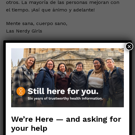
otros. La mayoría de las personas mejoran con
el tiempo. ¡Así que ánimo y adelante!
Mente sana, cuerpo sano,
Las Nerdy Girls
Enlaces externos:
×
(En Español)
Afecciones posteriores al COVID-19
¿Pueden los niños padecer Covid a largo plazo?
(En Inglés)
Medical News Today
We’re Here — and asking for
World Health Organization
your help