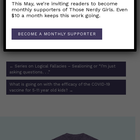
This May, we’re inviting readers to become
WebMD
monthly supporters of Those Nerdy Girls. Even
$10 a month keeps this work going.
Can the vaccines help prevent Long Covid?
Enlace a la publicación original de Facebook
BECOME A MONTHLY SUPPORTER
Post
←
Series on Logical Fallacies – Sealioning or “I’m just
navigation
asking questions. . .”
What is going on with the efficacy of the COVID-19
vaccine for 5-11 year old kids?
→