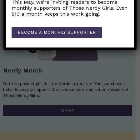
This May, we’re inviting readers to become
monthly supporters of Those Nerdy Girls. Even
$10 a month keeps this work going.
BECOME A MONTHLY SUPPORTER
Nerdy Merch
Get the perfect gift for the Nerds in your life! Your purchases
help financially support the science communication mission of
Those Nerdy Girls.
SHOP