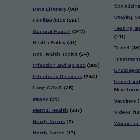
Socializin
Data Literacy
(88)
Staying S
Families/Kids
(360)
Testing a
General Health
(247)
(141)
Health Policy
(41)
Travel
(36
Hot Health Topics
(24)
Treatmen
Infection and Spread
(303)
Uncategor
Infectious Diseases
(244)
Uncertain
Long COVID
(35)
Misinform
Masks
(95)
Vaccines
(
Mental Health
(237)
Videos
(13
Nerdy Nexus
(2)
Women in
Nerdy Notes
(17)