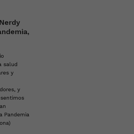
 Nerdy
Pandemia,
io
a salud
ares y
dores, y
 sentimos
tan
da Pandemia
ona)