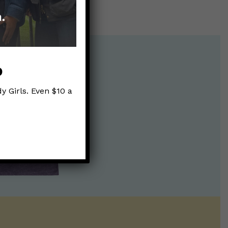
p
y Girls. Even $10 a