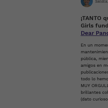
Sandra
¡TANTO qu
Girls fun
Dear Pan
En un moment
mantenimient
pública, mie
amigos en m
publicacione
todo lo hemo
MUY ORGULLOS
brillantes c
(dato curios