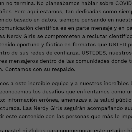
aún no termina. No planeábamos hablar sobre COVID
años. Pero aquí estamos, tan dedicadas como siem
enido basado en datos, siempre pensando en nuest
 comunicación científica es en parte mensaje y en pa
as Nerdy Girls se comprometen a reclutar científico
tenido oportuno y fáctico en formatos que USTED 
ntro de sus redes de confianza. USTEDES, nuestros 
res mensajeros dentro de las comunidades donde t
an. Contamos con su respaldo.
os a este increíble equipo y a nuestros increíbles l
reconocemos los desafíos que enfrentamos como u
o: información errónea, amenazas a la salud públic
acturada. Las Nerdy Girls seguirán acompañando su
ir este contenido con las personas que más le impo
 pastel ni globos para conmemorar este retador hi