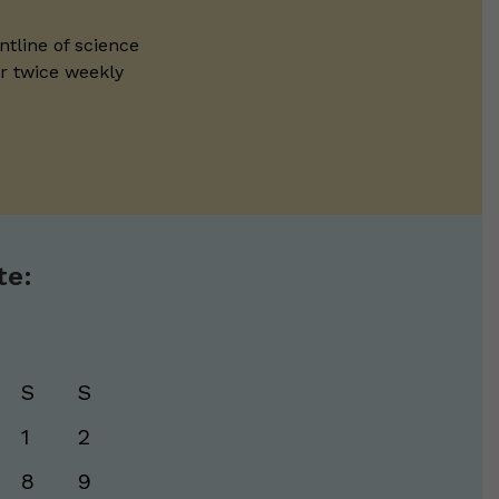
ntline of science
ur twice weekly
te:
S
S
1
2
8
9