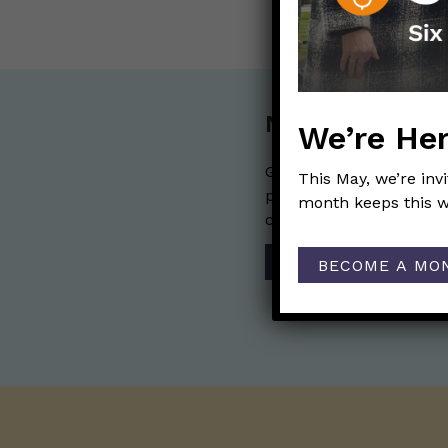
Nerdy Merch
We’re Her
Get the perfect gift for 
This May, we’re inv
purchases help financia
month keeps this w
communication mission 
SHOP
BECOME A MO