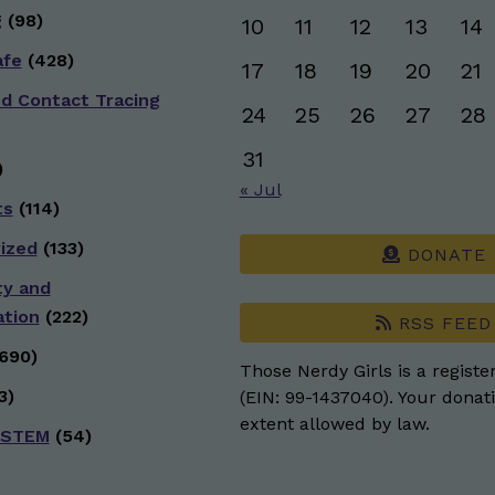
g
(98)
10
11
12
13
14
afe
(428)
17
18
19
20
21
nd Contact Tracing
24
25
26
27
28
31
)
« Jul
ts
(114)
ized
(133)
DONATE
ty and
ation
(222)
RSS FEED
690)
Those Nerdy Girls is a registe
3)
(EIN: 99-1437040). Your donati
extent allowed by law.
 STEM
(54)