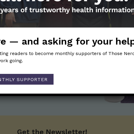
e — and asking for your hel
the Nerds in your life! Your
iting readers to become monthly supporters of Those Nerd
lly support the science
ork going.
of Those Nerdy Girls.
NTHLY SUPPORTER
Get the Newsletter!