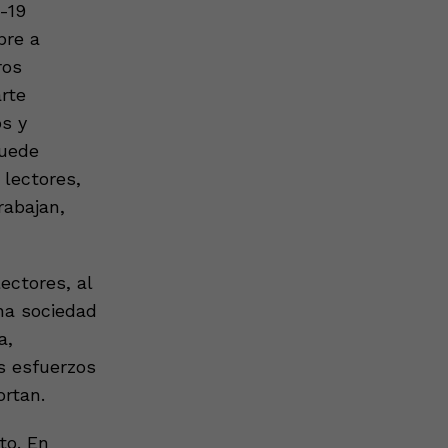
-19
pre a
ros
rte
s y
puede
lectores,
rabajan,
ectores, al
na sociedad
a,
s esfuerzos
rtan.
to. En