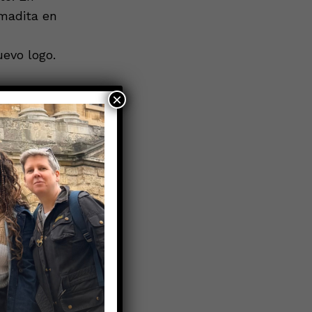
madita en
evo logo.
×
ede causar