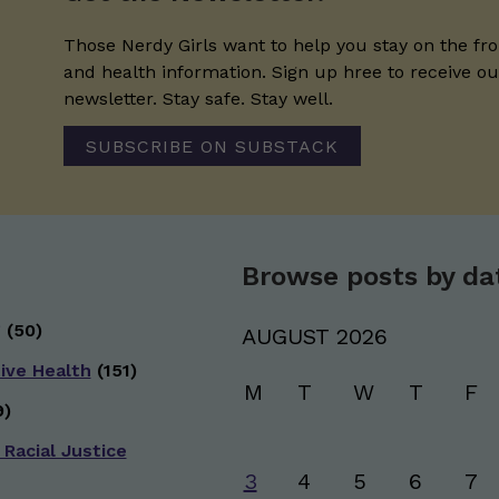
Those Nerdy Girls want to help you stay on the fro
and health information. Sign up hree to receive o
newsletter. Stay safe. Stay well.
SUBSCRIBE ON SUBSTACK
Browse posts by da
g
(50)
AUGUST 2026
ive Health
(151)
M
T
W
T
F
)
 Racial Justice
3
4
5
6
7