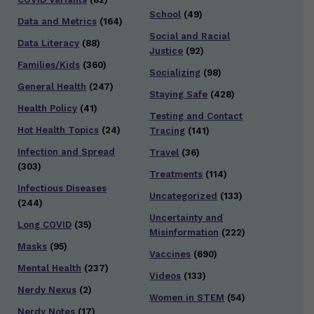
School
(49)
Data and Metrics
(164)
Social and Racial
Data Literacy
(88)
Justice
(92)
Families/Kids
(360)
Socializing
(98)
General Health
(247)
Staying Safe
(428)
Health Policy
(41)
Testing and Contact
Hot Health Topics
(24)
Tracing
(141)
Infection and Spread
Travel
(36)
(303)
Treatments
(114)
Infectious Diseases
Uncategorized
(133)
(244)
Uncertainty and
Long COVID
(35)
Misinformation
(222)
Masks
(95)
Vaccines
(690)
Mental Health
(237)
Videos
(133)
Nerdy Nexus
(2)
Women in STEM
(54)
Nerdy Notes
(17)