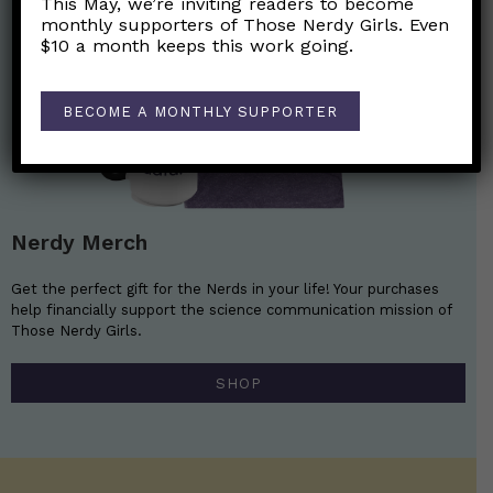
This May, we’re inviting readers to become
monthly supporters of Those Nerdy Girls. Even
$10 a month keeps this work going.
BECOME A MONTHLY SUPPORTER
Nerdy Merch
Get the perfect gift for the Nerds in your life! Your purchases
help financially support the science communication mission of
Those Nerdy Girls.
SHOP