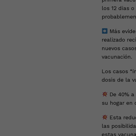
los 12 días 
probablement
Más eviden
realizado re
nuevos casos
vacunación.
Los casos “í
dosis de la 
De 40% a 5
su hogar en 
Esta redu
las posibili
estas vacuna