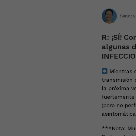
Sandra
R: ¡SÍ! C
algunas 
INFECCIO
Mientras 
transmisión 
la próxima v
fuertemente
(pero no perf
asintomáticas
***Nota: Muc