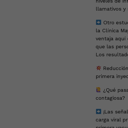
niveles de i
llamativos y
Otro estud
la Clínica M
ventaja aquí 
que las pers
Los resultad
Reducción 
primera inyec
¿Qué pasa 
contagiosa?
¡Las señal
carga viral p
primera vacu