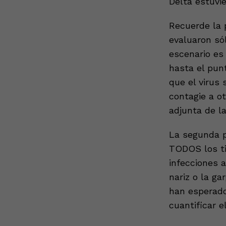
Delta estuvie
Recuerde la p
evaluaron só
escenario es
hasta el pun
que el virus 
contagie a ot
adjunta de la
La segunda p
TODOS los ti
infecciones 
nariz o la ga
han esperado
cuantificar e