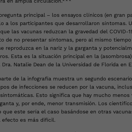
ra en amplia circulación.***
regunta principal – los ensayos clínicos (en gran pa
lo a los participantes que desarrollaron síntomas. 
 que las vacunas reduzcan la gravedad del COVID-19
to de no presentar síntomas, pero al mismo tiempo
se reproduzca en la nariz y la garganta y potencial
ros. Esta es la situación principal en la (asombrosa)
 Dra. Natalie Dean de la Universidad de Florida en 
arte de la infografía muestra un segundo escenario
pos de infecciones se reducen por la vacuna, inclus
asintomáticas. Esto significa que hay mucho menos v
rganta y, por ende, menor transmisión. Los científi
 que este sería el caso basándose en otras vacuna
l efecto es más difícil.