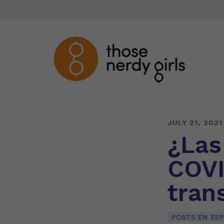
JULY 21, 2021
¿Las
COVI
tran
POSTS EN ES