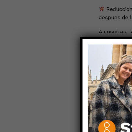
Reducción 
después de l
A nosotras, 
empezó al co
todos los tr
durante el e
personas que
hicieron en 
ensayos aleat
El estudio
Enfermedades
Un estudio si
publicó reci