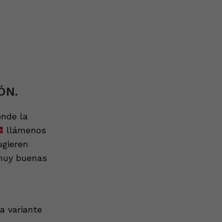
e
ÓN.
onde la
llámenos
ugieren
muy buenas
a variante