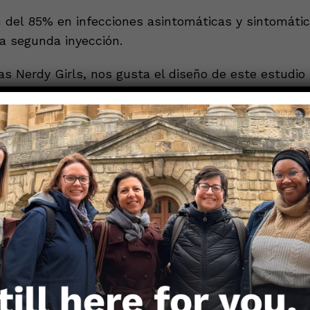
del 85% en infecciones asintomáticas y sintomátic
a segunda inyección.
las Nerdy Girls, nos gusta el diseño de este estudio
mienzo del lanzamiento de la vacuna en el Reino Un
abajadores de la salud inscritos eventualmente se 
studio (~90%). Esto reduce nuestra preocupación de
 optaron por vacunarse podrían ser diferentes a la
formas que afecten su riesgo de infección, el proble
orios están diseñados para evitar.
 de los Centros para el Control y la Prevención de
 (CDC, por sus siglas en inglés).
milar de 4,000 trabajadores de la salud en los EE.U
entemente en el Informe Semanal de Mortalidad y Mo