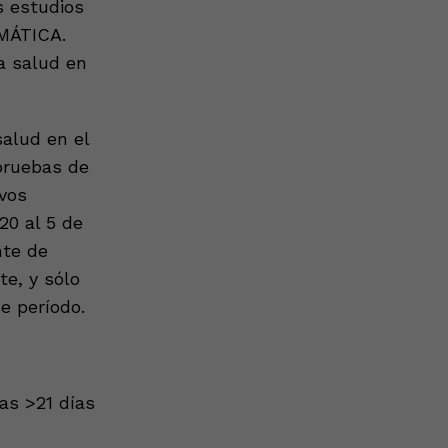
s estudios
MÁTICA.
a salud en
salud en el
pruebas de
ivos
20 al 5 de
nte de
te, y sólo
e período.
as >21 días