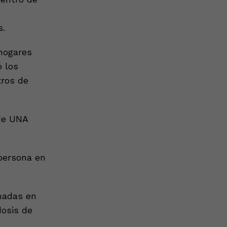
s.
hogares
 los
tros de
 de UNA
persona en
madas en
dosis de