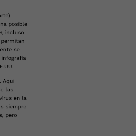
rte)
Una posible
, incluso
 permitan
mente se
 infografía
EE.UU.
. Aquí
o las
irus en la
cos siempre
s, pero