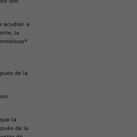
dos son
e acudían a
nte, la
ntomáticas*
pués de la
nos
que la
spués de la
dentro de