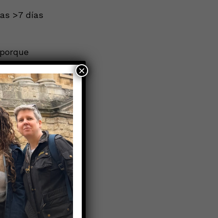
as >7 días
 porque
ido, y casi
×
vacunaron
 que las
s que no lo
ma que los
U. se
rbilidad