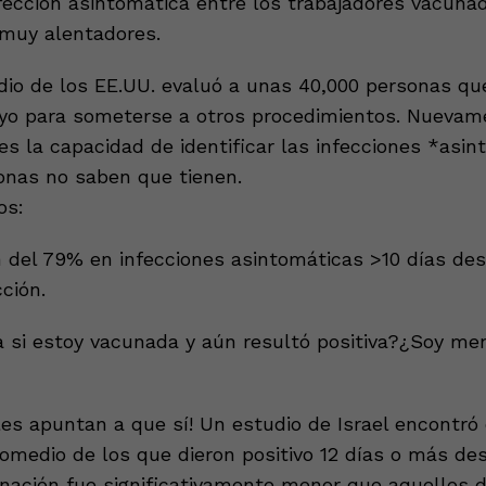
nfección asintomática entre los trabajadores vacuna
 muy alentadores.
io de los EE.UU. evaluó a unas 40,000 personas qu
ayo para someterse a otros procedimientos. Nuevame
es la capacidad de identificar las infecciones *asi
onas no saben que tienen.
os:
del 79% en infecciones asintomáticas >10 días des
ción.
si estoy vacunada y aún resultó positiva?¿Soy me
es apuntan a que sí! Un estudio de Israel encontró 
romedio de los que dieron positivo 12 días o más de
nación fue significativamente menor que aquellos 