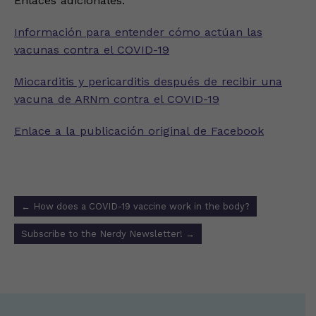
Enlaces adicionales:
Información para entender cómo actúan las
vacunas contra el COVID-19
Miocarditis y pericarditis después de recibir una
vacuna de ARNm contra el COVID-19
Enlace a la publicación original de Facebook
Post
←
How does a COVID-19 vaccine work in the body?
navigation
Subscribe to the Nerdy Newsletter!
→