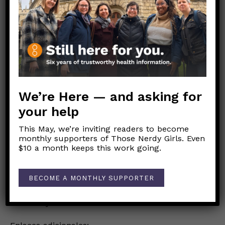
Aunque esto podría ser solo una coincidencia,
los médicos harán un seguimiento de cualquier
síntoma cardíaco inusual después de la
vacunación.
RESUMEN: Las vacunas contra COVID-19 son
seguras. Ahora se han vacunado millones de
We’re Here — and asking for
personas. Las vacunas están demostrando ser
eficaces para reducir la transmisión del virus. El
your help
aumento de las tasas de vacunación está
This May, we’re inviting readers to become
provocando una disminución de los casos de
monthly supporters of Those Nerdy Girls. Even
COVID-19.
$10 a month keeps this work going.
Siganse cuidando. Vacúnense.
BECOME A MONTHLY SUPPORTER
Cuerpo Sano, Mente Sano,
Las NerdyGirls