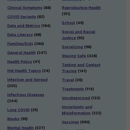
Clinical Symptoms
(88)
Reproductive Health
(151)
COVID Variants
(82)
School
(49)
Data and Metrics
(164)
Social and Racial
Data Literacy
(88)
Justice
(92)
Families/Kids
(360)
Socializing
(98)
General Health
(247)
Staying Safe
(428)
Health Policy
(41)
Testing and Contact
Hot Health Topics
(24)
Tracing
(141)
Infection and Spread
Travel
(36)
(303)
Treatments
(114)
Infectious Diseases
Uncategorized
(133)
(244)
Uncertainty and
Long COVID
(35)
Misinformation
(222)
Masks
(95)
Vaccines
(690)
Mental Health
(237)