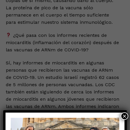
copias de sí mismo, causando daño al cuerpo.
La proteína de pico de la vacuna sólo
permanece en el cuerpo el tiempo suficiente
para estimular nuestro sistema inmunológico.
¿Qué pasa con los informes recientes de
miocarditis (inflamación del corazón) después de
las vacunas de ARNm de COVID-19?
Sí, hay informes de miocarditis en algunas
personas que recibieron las vacunas de ARNm
de COVID-19. Un estudio israelí registró 62 casos
de 5 millones de personas vacunadas. Los CDC
también están siguiendo de cerca los informes
de miocarditis en algunos jóvenes que recibieron
las vacunas de ARNm. Ambos informes indicaron
que la miocarditis en estas personas era leve. No
×
se ha establecido un vínculo firme entre la
miocarditis y las vacunas contra COVID-19.