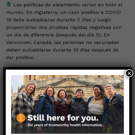
Las políticas de aislamiento varían en todo el
mundo. En Inglaterra, un caso positivo a COVID
19 debe autoaislarse durante 5 días y luego
proporcionar dos pruebas rápidas negativas con
un día de diferencia (después del día 5). En
Vancouver, Canadá, las personas no vacunadas
deben autoaislarse durante 10 días después de
dar positivo.
Las políticas de salud pública implican
×
compensaciones difíciles y, a menudo, requieren
trabajar con información incompleta y en
constante evolución. Las políticas del Reino
Unido, por ejemplo, fueron implementadas a
partir de los resultados arrojados por modelos
que estimaron que, en ausencia de pruebas,
aproximadamente 3 de cada 10 personas que
suspenden su aislamiento después del día 5