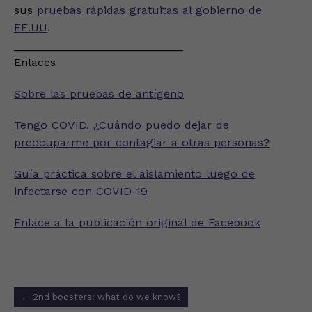
sus
pruebas rápidas gratuitas al gobierno de
EE.UU
.
___________________________
Enlaces
Sobre las pruebas de antígeno
Tengo COVID. ¿Cuándo puedo dejar de
preocuparme por contagiar a otras personas?
Guía práctica sobre el aislamiento luego de
infectarse con COVID-19
Enlace a la publicación original de Facebook
Post
←
2nd boosters: what do we know?
navigation