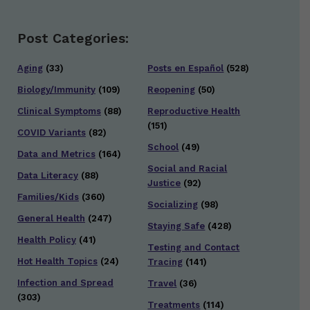
Post Categories:
Aging
(33)
Posts en Español
(528)
Biology/Immunity
(109)
Reopening
(50)
Clinical Symptoms
(88)
Reproductive Health
(151)
COVID Variants
(82)
School
(49)
Data and Metrics
(164)
Social and Racial
Data Literacy
(88)
Justice
(92)
Families/Kids
(360)
Socializing
(98)
General Health
(247)
Staying Safe
(428)
Health Policy
(41)
Testing and Contact
Hot Health Topics
(24)
Tracing
(141)
Infection and Spread
Travel
(36)
(303)
Treatments
(114)