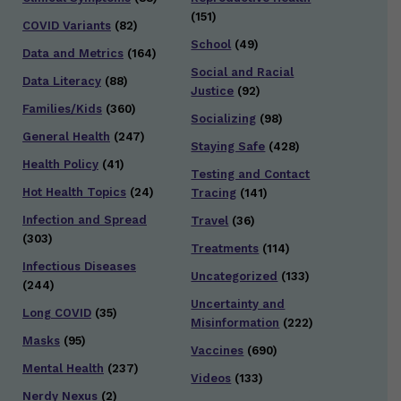
(151)
COVID Variants
(82)
School
(49)
Data and Metrics
(164)
Social and Racial
Data Literacy
(88)
Justice
(92)
Families/Kids
(360)
Socializing
(98)
General Health
(247)
Staying Safe
(428)
Health Policy
(41)
Testing and Contact
Hot Health Topics
(24)
Tracing
(141)
Infection and Spread
Travel
(36)
(303)
Treatments
(114)
Infectious Diseases
Uncategorized
(133)
(244)
Uncertainty and
Long COVID
(35)
Misinformation
(222)
Masks
(95)
Vaccines
(690)
Mental Health
(237)
Videos
(133)
Nerdy Nexus
(2)