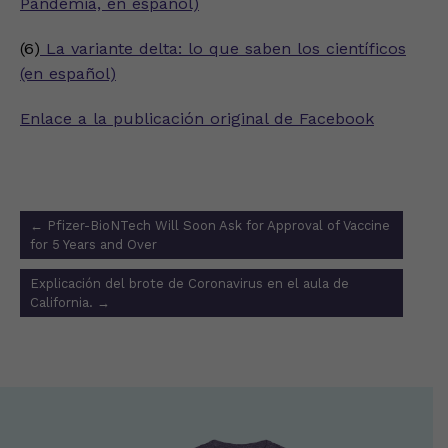
Pandemia, en español)
(6)
La variante delta: lo que saben los científicos
(en español)
Enlace a la publicación original de Facebook
Post
←
Pfizer-BioNTech Will Soon Ask for Approval of Vaccine
navigation
for 5 Years and Over
Explicación del brote de Coronavirus en el aula de
California.
→