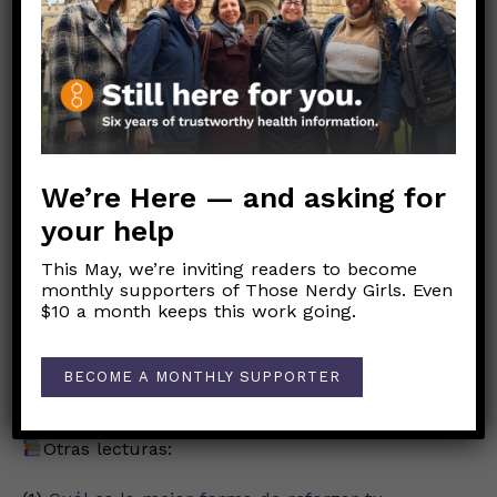
protegen contra la enfermedad grave y la
muerte.
La vacunación induce una respuesta
inmunitaria más uniforme y predecible que la
infección natural.
Y, el desarrollo de inmunidad a través de una
We’re Here — and asking for
infección natural conlleva el riesgo de una
your help
enfermedad grave o las consecuencias de un
This May, we’re inviting readers to become
COVID prolongado.
monthly supporters of Those Nerdy Girls. Even
$10 a month keeps this work going.
¡Manténgase a salvo! ¡A vacunarse!
Cuerpo Sano, Mente Santa,
BECOME A MONTHLY SUPPORTER
Las Nerdy Girls
Otras lecturas: