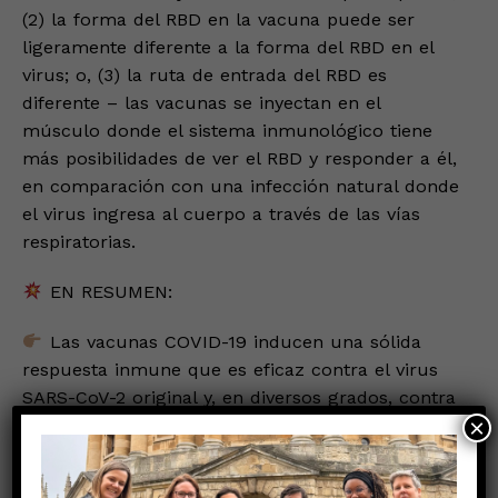
(2) la forma del RBD en la vacuna puede ser
ligeramente diferente a la forma del RBD en el
virus; o, (3) la ruta de entrada del RBD es
diferente – las vacunas se inyectan en el
músculo donde el sistema inmunológico tiene
más posibilidades de ver el RBD y responder a él,
en comparación con una infección natural donde
el virus ingresa al cuerpo a través de las vías
respiratorias.
EN RESUMEN:
Las vacunas COVID-19 inducen una sólida
respuesta inmune que es eficaz contra el virus
SARS-CoV-2 original y, en diversos grados, contra
×
las variantes actuales en circulación.
IMPORTANTE, las vacunas COVID-19 SÍ